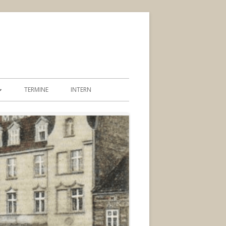
TERMINE
INTERN
SSTELLE
EANTRAG ZUR
EINSCHAFT
UNG JUBILÄEN /
LLE
ACEBOOK-GRUPPE