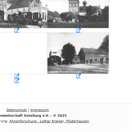
er
Fenster
n
öffnen
In
m
neuem
er
Fenster
n
öffnen
Datenschutz
|
Impressum
gemeinschaft Sensburg e.V. - © 2025
erung:
Ahnenforschung - Lothar Krieger, Plüderhausen