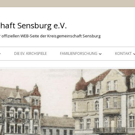
haft Sensburg e.V.
 offiziellen WEB-Seite der Kreisgemeinschaft Sensburg
DIE EV. KIRCHSPIELE
FAMILIENFORSCHUNG
KONTAKT
FAMILIENFORSCHUNG
GESCHÄFT
ONLINE QUELLEN ZUR
SPENDEN
FAMILIENFORSCHUNG
RG
AUFNAHM
JÜDISCHE GEMEINDE IM KREIS
KREISGEM
SENSBURG
RÜCKMELD
STERBEFÄ
FE
UNSERE F