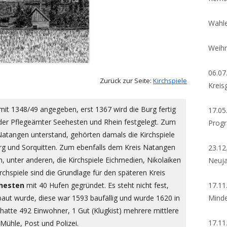
Wahle
Weihn
06.07
Zurück zur Seite:
Kirchspiele
Kreis
it 1348/49 angegeben, erst 1367 wird die Burg fertig
17.05
der Pflegeämter Seehesten und Rhein festgelegt. Zum
Prog
atangen unterstand, gehörten damals die Kirchspiele
g und Sorquitten. Zum ebenfalls dem Kreis Natangen
23.12
, unter anderen, die Kirchspiele Eichmedien, Nikolaiken
Neuj
rchspiele sind die Grundlage für den späteren Kreis
17.11
hesten
mit 40 Hufen gegründet. Es steht nicht fest,
Minde
baut wurde, diese war 1593 baufällig und wurde 1620 in
atte 492 Einwohner, 1 Gut (Klugkist) mehrere mittlere
17.11
Mühle, Post und Polizei.