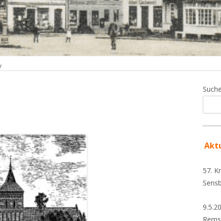
Ha
Such
Se
Akt
57. K
Sensb
9.5.2
Rems