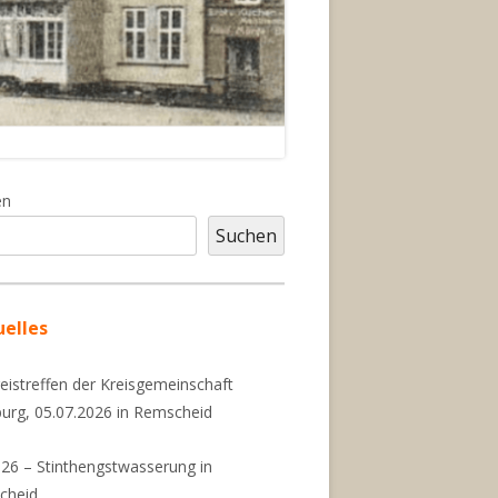
upt-
en
itenleiste
Suchen
uelles
reistreffen der Kreisgemeinschaft
urg, 05.07.2026 in Remscheid
026 – Stinthengstwasserung in
cheid