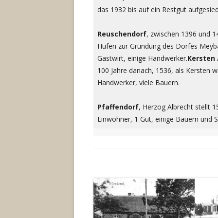
das 1932 bis auf ein Restgut aufgesie
Reuschendorf
, zwischen 1396 und 1
Hufen zur Gründung des Dorfes Meyb
Gastwirt, einige Handwerker.
Kersten
100 Jahre danach, 1536, als Kersten w
Handwerker, viele Bauern.
Pfaffendorf
, Herzog Albrecht stellt
Einwohner, 1 Gut, einige Bauern und S
In
In
neuem
neue
Fenster
Fenst