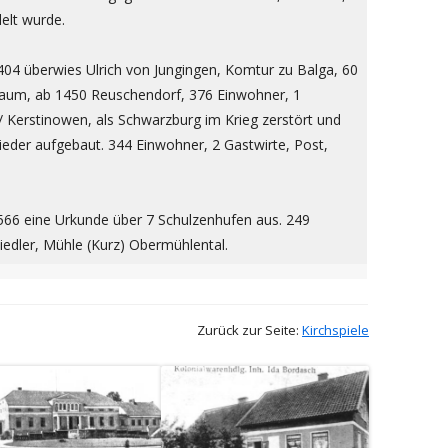
delt wurde.
404 überwies Ulrich von Jungingen, Komtur zu Balga, 60
aum, ab 1450 Reuschendorf, 376 Einwohner, 1
/ Kerstinowen, als Schwarzburg im Krieg zerstört und
ieder aufgebaut. 344 Einwohner, 2 Gastwirte, Post,
 1566 eine Urkunde über 7 Schulzenhufen aus. 249
iedler, Mühle (Kurz) Obermühlental.
Zurück zur Seite:
Kirchspiele
In
m
neuem
er
Fenster