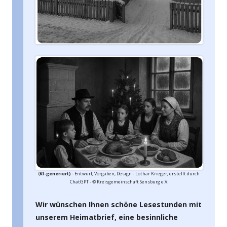
(
KI-generiert)
- Entwurf, Vorgaben, Design
- Lothar Krieger, erstellt durch
ChatGPT -
©
Kreisgemeinschaft Sensburg e.V.
Wir wünschen Ihnen schöne Lesestunden mit
unserem Heimatbrief, eine besinnliche