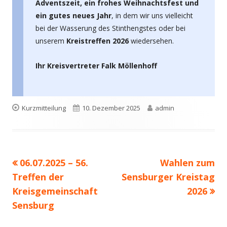
Adventszeit, ein frohes Weihnachtsfest und
ein gutes neues Jahr
, in dem wir uns vielleicht
bei der Wasserung des Stinthengstes oder bei
unserem
Kreistreffen 2026
wiedersehen.
Ihr Kreisvertreter Falk Möllenhoff
Format
Veröffentlicht
Autor
Kurzmitteilung
10. Dezember 2025
admin
am
Beitrags-
Vorheriger
Nächster
06.07.2025 – 56.
Wahlen zum
Navigation
Beitrag:
Beitrag
Treffen der
Sensburger Kreistag
Kreisgemeinschaft
2026
Sensburg