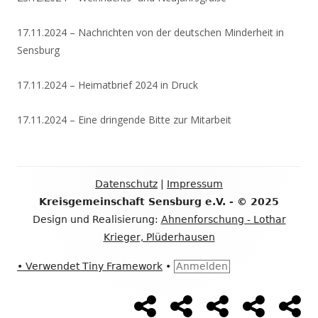
17.11.2024 – Nachrichten von der deutschen Minderheit in
Sensburg
17.11.2024 – Heimatbrief 2024 in Druck
17.11.2024 – Eine dringende Bitte zur Mitarbeit
Footer
Datenschutz
|
Impressum
Inhalt
Kreisgemeinschaft Sensburg e.V. - © 2025
Design und Realisierung:
Ahnenforschung - Lothar
Krieger, Plüderhausen
•
Verwendet
Tiny Framework
•
Anmelden
Social-
Startseite
Die
Die
Familienfo
Kon
Kreisgemeinschaft
ev.