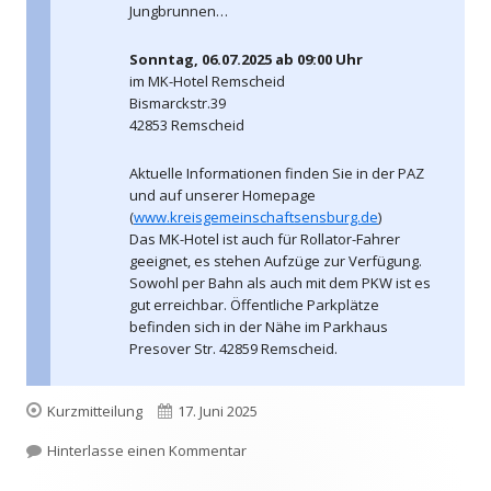
Jungbrunnen…
Sonntag, 06.07.2025 ab 09:00 Uhr
im MK-Hotel Remscheid
Bismarckstr.39
42853 Remscheid
Aktuelle Informationen finden Sie in der PAZ
und auf unserer Homepage
(
www.kreisgemeinschaftsensburg.de
)
Das MK-Hotel ist auch für Rollator-Fahrer
geeignet, es stehen Aufzüge zur Verfügung.
Sowohl per Bahn als auch mit dem PKW ist es
gut erreichbar. Öffentliche Parkplätze
befinden sich in der Nähe im Parkhaus
Presover Str. 42859 Remscheid.
Format
Veröffentlicht
Kurzmitteilung
17. Juni 2025
am
zu 06.07.2025 – 56. Treffen der Kre
Hinterlasse einen Kommentar