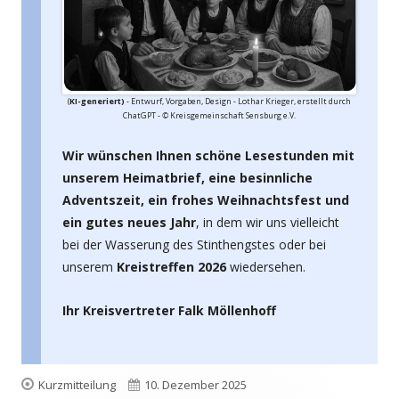
(
KI-generiert)
- Entwurf, Vorgaben, Design
- Lothar Krieger, erstellt durch
ChatGPT -
©
Kreisgemeinschaft Sensburg e.V.
Wir wünschen Ihnen schöne Lesestunden mit
unserem Heimatbrief, eine besinnliche
Adventszeit, ein frohes Weihnachtsfest und
ein gutes neues Jahr
, in dem wir uns vielleicht
bei der Wasserung des Stinthengstes oder bei
unserem
Kreistreffen 2026
wiedersehen.
Ihr Kreisvertreter Falk Möllenhoff
Format
Veröffentlicht
Kurzmitteilung
10. Dezember 2025