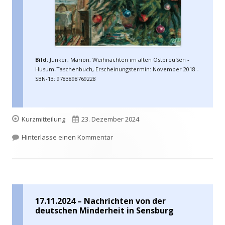
Bild
: Junker, Marion, Weihnachten im alten Ostpreußen -
Husum-Taschenbuch, Erscheinungstermin: November 2018 -
SBN-13: 9783898769228
Format
Veröffentlicht
Kurzmitteilung
23. Dezember 2024
am
zu 23.12.2024 – Weihnachts- und Ne
Hinterlasse einen Kommentar
17.11.2024 – Nachrichten von der
deutschen Minderheit in Sensburg