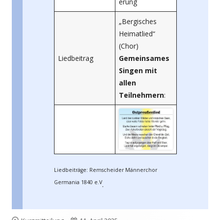
erung
„Bergisches
Heimatlied“
(Chor)
Liedbeitrag
Gemeinsames
Singen mit
allen
Teilnehmern
:
Liedbeiträge: Remscheider Männerchor
Germania 1840 e.V
.
Format
Veröffentlicht