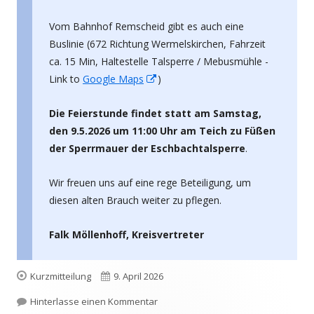
Vom Bahnhof Remscheid gibt es auch eine
Buslinie (672 Richtung Wermelskirchen, Fahrzeit
ca. 15 Min, Haltestelle Talsperre / Mebusmühle -
In
Link to
Google Maps
)
neuem
Die Feierstunde findet statt am Samstag,
Fenster
den 9.5.2026 um 11:00 Uhr am Teich zu Füßen
öffnen
der Sperrmauer der Eschbachtalsperre
.
Wir freuen uns auf eine rege Beteiligung, um
diesen alten Brauch weiter zu pflegen.
Falk Möllenhoff, Kreisvertreter
Format
Veröffentlicht
Kurzmitteilung
9. April 2026
am
zu 9.5.2026 – Stinthengstwasserung 
Hinterlasse einen Kommentar