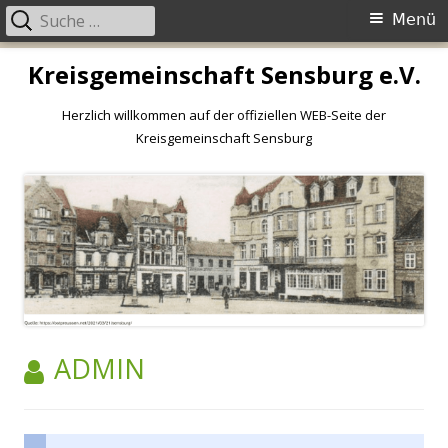
Primäres
Suche
Menü
Menü
nach:
Springe
Kreisgemeinschaft Sensburg e.V.
zum
Inhalt
Herzlich willkommen auf der offiziellen WEB-Seite der
Kreisgemeinschaft Sensburg
AUTOR:
ADMIN