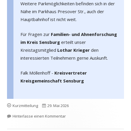
Weitere Parkmöglichkeiten befinden sich in der
Nähe im Parkhaus Presover Str., auch der
Hauptbahnhof ist nicht weit.
Für Fragen zur
Familien- und Ahnenforschung
im Kreis Sensburg
erteilt unser
Kreistagsmitglied
Lothar Krieger
den
interessierten Teilnehmern gerne Auskunft.
Falk Möllenhoff -
Kreisvertreter
Kreisgemeinschaft Sensburg
Format
Veröffentlicht
Kurzmitteilung
29. Mai 2026
am
zu 57. Kreistreffen der Kreisgemeins
Hinterlasse einen Kommentar