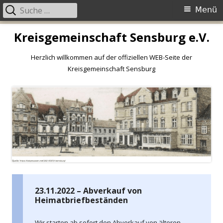
Primäres
Suche
Menü
Menü
nach:
Springe
Kreisgemeinschaft Sensburg e.V.
zum
Inhalt
Herzlich willkommen auf der offiziellen WEB-Seite der
Kreisgemeinschaft Sensburg
23.11.2022 – Abverkauf von
Heimatbriefbeständen
Wir starten ab sofort den Abverkauf von älteren