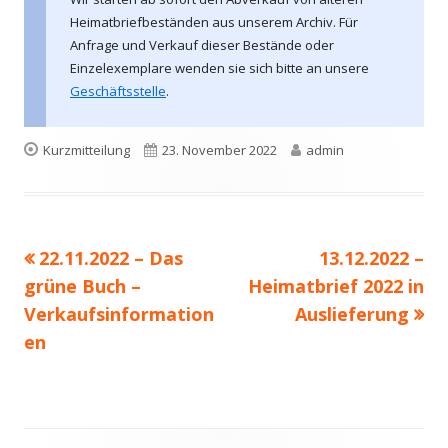
Heimatbriefbeständen aus unserem Archiv. Für
Anfrage und Verkauf dieser Bestände oder
Einzelexemplare wenden sie sich bitte an unsere
Geschäftsstelle
.
Format
Veröffentlicht
Autor
Kurzmitteilung
23. November 2022
admin
am
Beitrags-
Vorheriger
Nächster
22.11.2022 – Das
13.12.2022 –
Navigation
Beitrag:
Beitrag
grüne Buch –
Heimatbrief 2022 in
Verkaufsinformation
Auslieferung
en