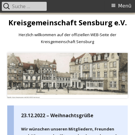
Primäres
Suche
Menü
Menü
nach:
Springe
Kreisgemeinschaft Sensburg e.V.
zum
Inhalt
Herzlich willkommen auf der offiziellen WEB-Seite der
Kreisgemeinschaft Sensburg
23.12.2022 – Weihnachtsgrüße
Wir wünschen unseren Mitgliedern, Freunden