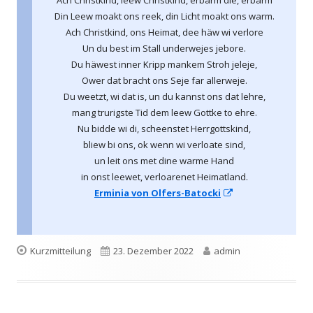
Ach Christkind, leew Christkind, erbarm die, erbarm
Din Leew moakt ons reek, din Licht moakt ons warm.
Ach Christkind, ons Heimat, dee häw wi verlore
Un du best im Stall underwejes jebore.
Du häwest inner Kripp mankem Stroh jeleje,
Ower dat bracht ons Seje far allerweje.
Du weetzt, wi dat is, un du kannst ons dat lehre,
mang trurigste Tid dem leew Gottke to ehre.
Nu bidde wi di, scheenstet Herrgottskind,
bliew bi ons, ok wenn wi verloate sind,
un leit ons met dine warme Hand
in onst leewet, verloarenet Heimatland.
In
Erminia von Olfers-Batocki
neuem
Fenster
öffnen
Format
Veröffentlicht
Autor
Kurzmitteilung
23. Dezember 2022
admin
am